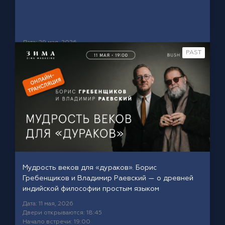
Дата: 29 мая, 2026
St Mary's Church
Время сбора: 19:00
PAST
Upper St, London N1 2TX
Мудрость веков для «дураков». Борис
Гребенщиков и Владимир Раевский — о древней
индийской философии простым языком
Дата: 11 мая, 2026
Двери открываются: 18:45
Начало встречи: 19:00