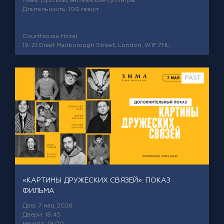
Язык: русский, английские субтитры
Длительность: 100 минут
Courthouse Hotel
19-21 Great Marlborough Street, London, W1F 7HL
PAST
«КАРТИНЫ ДРУЖЕСКИХ СВЯЗЕЙ»: ПОКАЗ
ФИЛЬМА
Дата: 7 мая, 2026
Двери: 18:45