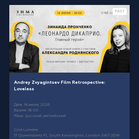
PAST
Andrey Zvyagintsev Film Retrospective:
Loveless
Дата: 14 июня, 2026
Время: 18:00
Язык: русский, английский
Ciné Lumière
17 Queensberry Pl, South Kensington, London SW7 2DW