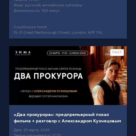
Начало: 19:00
Язык: русский, английские субтитры
Длительность: 100 минут
Courthouse Hotel
19-21 Great Marlborough Street, London, W1F 7HL
PAST
«Два прокурора»: предпремьерный показ
фильма + разговор с Александром Кузнецовым
Дата: 23 марта, 2026
Двери открываются: 17:30