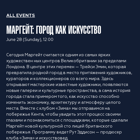
ALL EVENTS
МАРГЕЙТ: ГОРОД КАК ИСКУССТВО
June 28 (Sunday), 12:00
Сегодня Маргейт считается одним из самых ярких
художествен ных центров Великобритании за пределами
Лондона. В центре этих перемен — Трейси Эмин, которая
превратила родной город в место притяжения художников,
кураторов и коллекционеров со всего мира. Здесь
открывают мастерские известные художники, появляются
новые галереи и культурные пространства, а сама история
города стала примером того, как искусство способно
изменить экономику, архитектуру и атмосферу целого
места. Вместе с клубом «Зима» мы отправимся на
побережье Кента, чтобы увидеть этот процесс своими
глазами и познакомиться с площадками, которые сделали
Маргейт новой культурной сто лицей британского
побережья. Программу ведет Рут Эддисон — продюсер
клуба «Зима» и искусствовед.