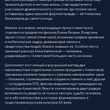
жесткой изоляции и тяжелые личные испытания. Ахматова
прожила долгую и честную жизнь, став свидетелем и
участником драматического столетия, где поэзия часто
оставалась единственной формой правды — ей Ахматова
была верна до самого конца.
Именно это живое, непреходящее присутствие поэта
становится предметом фильма Елены Якович. В картине
звучит голос самой Ахматовой, возникают редкие архивные
и любительские кадры, дневниковые записи и
свидетельства людей, близко знавших ее. Особое место
занимает рассказ Анны Каминской — человека,
разделившего с Ахматовой большую часть ее жизни.
Дополняют этот личный и внутренний взгляд две
малоизвестные подпольные съемки прощания с Ахматовой,
сделанные разными людьми и с разными намерениями: одна
— близкими, стремившимися сохранить память о ней, другая
— сотрудниками КГБ, фиксировавшими круг пришедших на
похороны Ахматовой. Вместе эти материалы дают редкую
возможность увидеть не только частную судьбу человека,
но и обстоятельства, в которых формировалась и
существовала русская культура XX века.