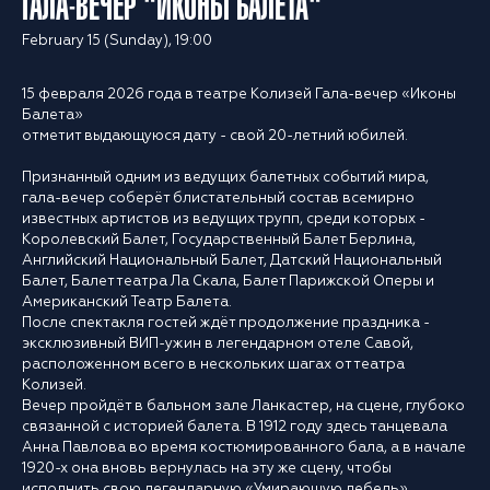
ГАЛА-ВЕЧЕР "ИКОНЫ БАЛЕТА"
February 15 (Sunday), 19:00
15 февраля 2026 года в театре Колизей Гала-вечер «Иконы
Балета»
отметит выдающуюся дату - свой 20-летний юбилей.
Признанный одним из ведущих балетных событий мира,
гала-вечер соберёт блистательный состав всемирно
известных артистов из ведущих трупп, среди которых -
Королевский Балет, Государственный Балет Берлина,
Английский Национальный Балет, Датский Национальный
Балет, Балет театра Ла Скала, Балет Парижской Оперы и
Американский Театр Балета.
После спектакля гостей ждёт продолжение праздника -
эксклюзивный ВИП-ужин в легендарном отеле Савой,
расположенном всего в нескольких шагах от театра
Колизей.
Вечер пройдёт в бальном зале Ланкастер, на сцене, глубоко
связанной с историей балета. В 1912 году здесь танцевала
Анна Павлова во время костюмированного бала, а в начале
1920-х она вновь вернулась на эту же сцену, чтобы
исполнить свою легендарную «Умирающую лебедь».