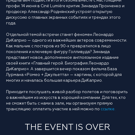
предлагаем подвести итоги сезона вместе с настоящими
профи. 14 июня в Ciné Lumière критик Зинаида Пронченко и
продюсер Александр Роднянский устроят открытую
дискуссию о главных экранных событиях и трендах этого
года.
Отдельной темой встречи станет феномен Леонардо
ДиКаприо — одного из важнейших актеров современности.
Как мальчик с постеров из 90-х превратился в лицо
поколения и ключевую фигуру Голливуда? Зинаида
представит новое, дополненное англоязычное издание
своей книги «Главный герой. Биография Леонардо
ДиКаприо». А завершится вечер показом фильма База
Лурмана «Ромео + Джульетта» — картины, с которой для
многих и началась большая карьера ДиКаприо.
Приходите послушать живой разбор полетов и поговорить
о важнейшем из искусств в хорошей компании. Для тех, кто
не сможет быть с нами в зале, мы организуем прямую
трансляцию: оплатить участие в ней можно по
ссылке.
THE EVENT IS OVER