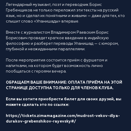
Легендарный музыкант, поэт и переводчик Борис
Гребенщиков не только переложил эти тексты на русский
язык, но и сделал их понятными и живыми — даже для тех, кто
слышит слово «Упанишады» впервые.
Вместе с журналистом Владимиром Раевским Борис
Борисович проведет краткое введение в индийскую
философию и разберет переводы Упанишад — с юмором,
глубиной и неожиданными параллелями.
После мероприятия состоится приём с фуршетом и
напитками, на котором будет возможность лично
пообщаться с героями вечера.
ОБРАЩАЕМ ВАШЕ ВНИМАНИЕ: ОПЛАТА ПРИЁМА НА ЭТОЙ
СТРАНИЦЕ ДОСТУПНА ТОЛЬКО ДЛЯ ЧЛЕНОВ КЛУБА.
Если вы хотите приобрести билет для своих друзей, вы
можете сделать это по ссылке:
https://tickets.zimamagazine.com/mudrost-vekov-dlya-
durakov-grebenshikov-rayevsky#/