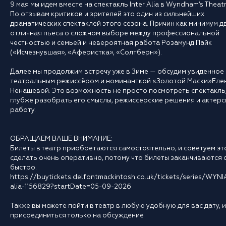
9 мая мы идем вместе на спектакль Inter Alia в Wyndham’s Theatr
По отзывам критиков и зрителей это один из сильнейших
драматических спектаклей этого сезона. Причин как минимум д
отличная пьеса о сложном выборе между профессиональной
честностью и семьей и невероятная работа Розамунд Пайк
(«Исчезнувшая», «Аферистка», «Солтберн»).
Далее мы продолжим встречу уже в Зиме — обсудим увиденное 
театральным режиссёром и номинанткой «Золотой Маски»Еле
Ненашевой. Это возможность не просто посмотреть спектакль,
глубже разобрать его смыслы, режиссерские решения и актер
работу.
ОБРАЩАЕМ ВАШЕ ВНИМАНИЕ:
Билеты в театр приобретаются самостоятельно, и советуем эт
сделать очень оперативно, потому что билеты заканчиваются 
быстро.
https://buytickets.delfontmackintosh.co.uk/tickets/series/WYNI
alia-1156829?startDate=05-09-2026
Также вы можете пойти в театр в любую удобную для вас дату, и
присоединиться только на обсуждение