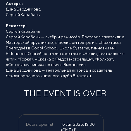
Актеры:
Дина Бердникова
Сергей Карабань
Режиссер:
Сергей Карабань
Сергей Карабань — актёр и режиссёр. Поставил спектакли в
Мастерской Брусникина, в Большом театре и в «Практике».
Преподаёт в Gogol School, школе Systema, гимназии №1.
В Лондоне Сергей поставил спектакли «Вещи», театральные
читки «Горка», «Сказка о Федоте-стрельце», «Колхоз»,
«Солнечная линия» по пьесе Вырыпаева.
Дина Бердникова — театральная актриса и создатель
международного книжного клуба Bukutoku.
THE EVENT IS OVER
Doors open at
16 Jun 2026, 19:00
(GMT+1)