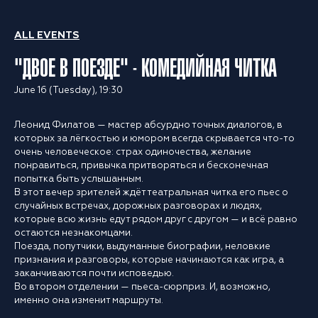
ALL EVENTS
"ДВОЕ В ПОЕЗДЕ" - КОМЕДИЙНАЯ ЧИТКА
June 16 (Tuesday), 19:30
Леонид Филатов — мастер абсурдно точных диалогов, в
которых за лёгкостью и юмором всегда скрывается что-то
очень человеческое: страх одиночества, желание
понравиться, привычка притворяться и бесконечная
попытка быть услышанным.
В этот вечер зрителей ждёт театральная читка его пьес о
случайных встречах, дорожных разговорах и людях,
которые всю жизнь едут рядом друг с другом — и всё равно
остаются незнакомцами.
Поезда, попутчики, выдуманные биографии, неловкие
признания и разговоры, которые начинаются как игра, а
заканчиваются почти исповедью.
Во втором отделении — пьеса-сюрприз. И, возможно,
именно она изменит маршруты.