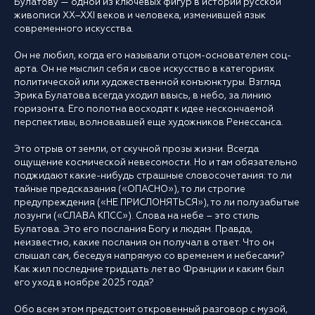
Булатову — одной из ключевых фигур в истории русской
живописи XX–XXI веков и человека, изменившей язык
современного искусства.
Он не любил, когда его называли отцом-основателем соц-
арта. Он не мыслил себя и свое искусство в категориях
политической или художественной конъюнктуры. Взгляд
Эрика Булатова всегда уходил ввысь, в небо, за линию
горизонта. Его полотна восходят к идее нескончаемой
перспективы, волновавшей еще художников Ренессанса.
Это отрыв от земли, от скучной прозы жизни. Всегда
ощущение космической невесомости. Но и там обязательно
поджидают какие-нибудь страшные словосочетания: то ли
тайные предсказания («ОПАСНО»), то ли строгие
предупреждения («НЕ ПРИСЛОНЯТЬСЯ»), то ли полузабытые
лозунги («СЛАВА КПСС»). Слова на небе – это стиль
Булатова. Это его послания Богу и людям. Правда,
неизвестно, какие послания он получал в ответ. Что он
слышал сам, беседуя напрямую со временем и небесами?
Как жил последние тридцать лет во Франции и каким был
его уход в ноябре 2025 года?
Обо всем этом предстоит откровенный разговор с музой,