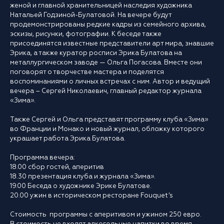
женой и главной хранительницей наследия художника
Натальей Годзиной-Булатовой. На вечере будут
продемонстрированы редкие кадры из семейного архива,
эскизы, рисунки, фотографии. К беседе также
присоединятся известные представители арт мира, знавшие
Эрика, а также куратор росписи Эрика Булатова на
металлургическом заводе — Ольга Погасова. Вместе они
поговорят о творчестве мастера и поделятся
воспоминаниями о личных встречах с ним. Автор и ведущий
вечера – Сергей Николаевич, главный редактор журнала
«Зима».
Также Сергей и Ольга представят программу клуба «Зима»
во Франции и Монако и новый журнал, обложку которого
украшает работа Эрика Булатова.
Программа вечера:
18.00 сбор гостей, аперитив
18.30 презентация клуба и журнала «Зима».
19.00 Беседа о художнике Эрике Булатове.
20.00 ужин в историческом ресторане Fouquet’s
Стоимость программы с аперитивом и ужином 250 евро.